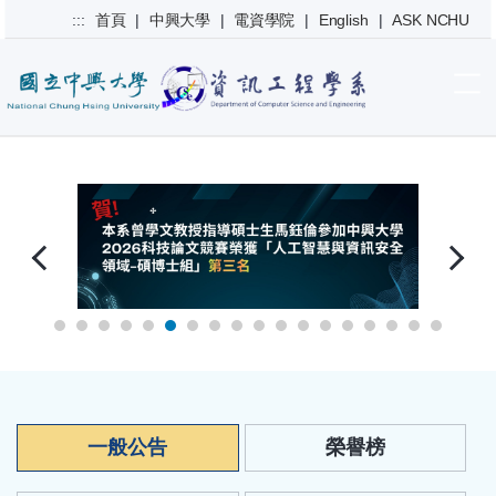
跳
:::
首頁
|
中興大學
|
電資學院
|
English
|
ASK NCHU
到
主
要
內
容
區
一般公告
榮譽榜