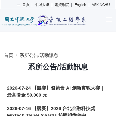
跳
:::
首頁
|
中興大學
|
電資學院
|
English
|
ASK NCHU
到
主
要
內
容
區
首頁
系所公告/活動訊息
系所公告/活動訊息
2026-07-24
【競賽】資策會 AI 創新實戰大賽｜
最高獎金 50,000 元
2026-07-16
【競賽】2026 台北金融科技獎
FinTech Taipei Awards 校園組徵件中