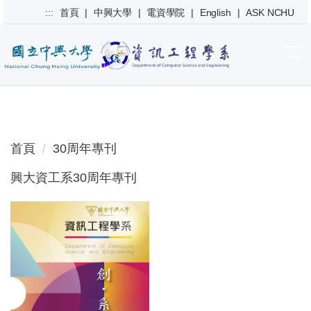
跳
:::
首頁
|
中興大學
|
電資學院
|
English
|
ASK NCHU
到
主
要
內
容
區
首頁
30周年專刊
興大資工系30周年專刊