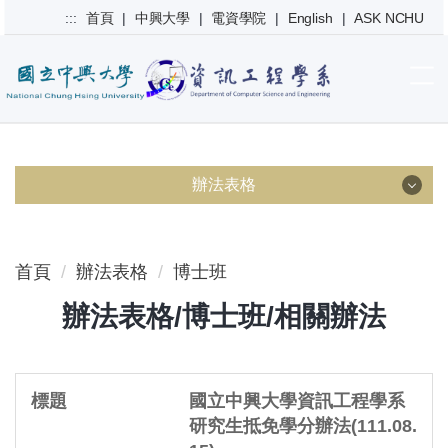
跳
:::
首頁
|
中興大學
|
電資學院
|
English
|
ASK NCHU
到
主
要
內
容
區
辦法表格
系務相關
首頁
辦法表格
博士班
大學部
辦法表格/博士班/相關辦法
碩士班
博士班
國立中興大學資訊工程學系
研究生抵免學分辦法(111.08.
碩士在職專班